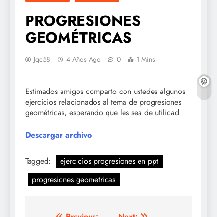
PROGRESIONES
GEOMÉTRICAS
Jqc58
4 Años Ago
0
1 Mins
Estimados amigos comparto con ustedes algunos
ejercicios relacionados al tema de progresiones
geométricas, esperando que les sea de utilidad
Descargar archivo
Tagged:
ejercicios progresiones en ppt
progresiones geometricas
Previous:
Next: