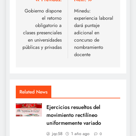
Navegación
de
Gobierno dispone
Minedu:
el retorno
experiencia laboral
entradas
obligatorio a
dará puntaje
clases presenciales
adicional en
en universidades
concurso de
públicas y privadas
nombramiento
docente
Related News
Ejercicios resueltos del
movimiento rectilíneo
uniformemente variado
jqc58
1 año ago
0