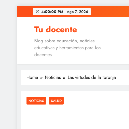
Skip
4:00:01 PM
Ago 7, 2026
to
content
Tu docente
Blog sobre educación, noticias
educativas y herramientas para los
docentes
Home
Noticias
Las virtudes de la toronja
NOTICIAS
SALUD