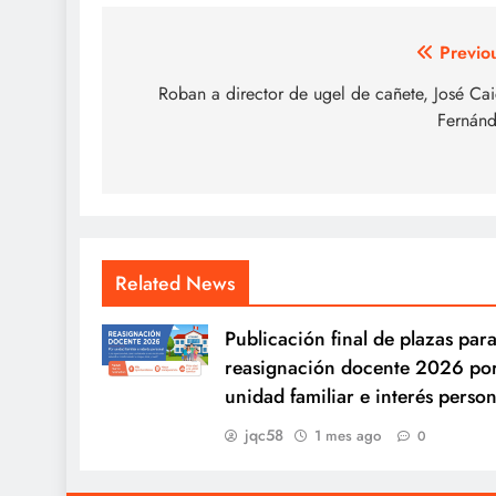
Navegación
Previo
de
Roban a director de ugel de cañete, José Ca
Fernán
entradas
Related News
Publicación final de plazas para
reasignación docente 2026 po
unidad familiar e interés person
jqc58
1 mes ago
0