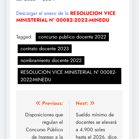
Descargar el anexo de la
RESOLUCION VICE
MINISTERIAL N° 00082-2022-MINEDU
Tagged:
concurso publico docente 2022
contrato docente 2023
nombramiento docente 2022
RESOLUCION VICE MINISTERIAL N° 00082-
2022-MINEDU
Navegación
Previous:
Next:
de
Disposiciones que
Sueldo mínimo de
regulan el
docentes se elevará
entradas
Concurso Público
a 4.900 soles
de Ingreso a la
hasta el 2026, dice