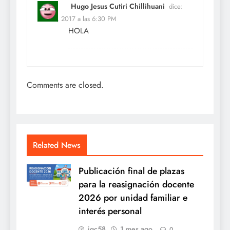
Hugo Jesus Cutiri Chillihuani
dice:
Feb 16, 2017 a las 6:30 PM
HOLA
Comments are closed.
Related News
Publicación final de plazas
para la reasignación docente
2026 por unidad familiar e
interés personal
jqc58
1 mes ago
0