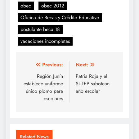
obec
obec 2012
Oficina de Becas y Crédito Educativo
postulante beca 18
vacaciones incompletas
Navegación
Previous:
Next:
de
Región Junín
Patria Roja y el
establece uniforme
SUTEP sabotean
entradas
único plomo para
año escolar
escolares
Related News