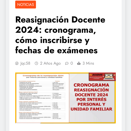
NOTICIAS
Reasignación Docente
2024: cronograma,
cómo inscribirse y
fechas de exámenes
Jqc58
2 Años Ago
0
3 Mins