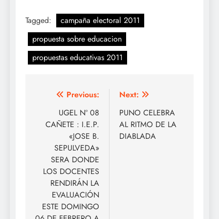
Tagged:
campaña electoral 2011
propuesta sobre educacion
propuestas educativas 2011
Navegación
Previous:
Next:
de
UGEL Nº 08
PUNO CELEBRA
CAÑETE : I.E.P.
AL RITMO DE LA
entradas
«JOSE B.
DIABLADA
SEPULVEDA»
SERA DONDE
LOS DOCENTES
RENDIRÁN LA
EVALUACIÓN
ESTE DOMINGO
06 DE FEBRERO A