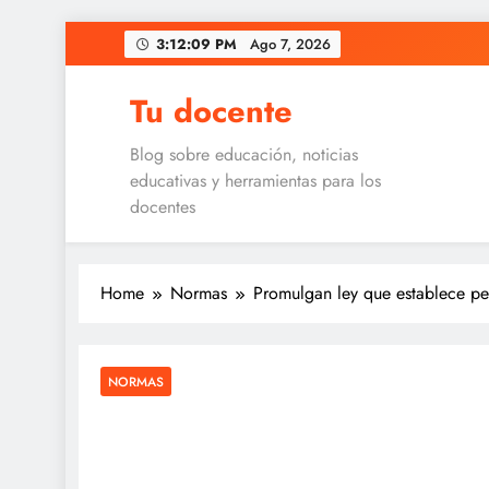
Skip
3:12:10 PM
Ago 7, 2026
to
content
Tu docente
Blog sobre educación, noticias
educativas y herramientas para los
docentes
Home
Normas
Promulgan ley que establece p
NORMAS