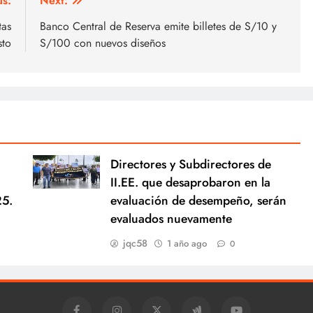
us:
Next:
tas
Banco Central de Reserva emite billetes de S/10 y
sto
S/100 con nuevos diseños
Directores y Subdirectores de
II.EE. que desaprobaron en la
25.
evaluación de desempeño, serán
evaluados nuevamente
jqc58
1 año ago
0