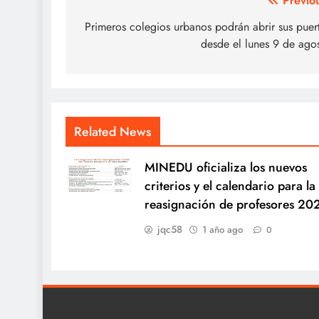
Navegación
Previo
de
Primeros colegios urbanos podrán abrir sus puer
desde el lunes 9 de ago
entradas
Related News
MINEDU oficializa los nuevos
criterios y el calendario para la
reasignación de profesores 20
jqc58
1 año ago
0