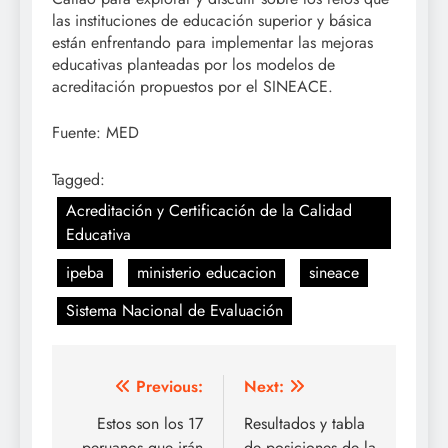
las instituciones de educación superior y básica
están enfrentando para implementar las mejoras
educativas planteadas por los modelos de
acreditación propuestos por el SINEACE.
Fuente: MED
Tagged:
Acreditación y Certificación de la Calidad
Educativa
ipeba
ministerio educacion
sineace
Sistema Nacional de Evaluación
Navegación
Previous:
Next:
de
Estos son los 17
Resultados y tabla
peruanos que irán
de posiciones de la