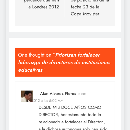
entradas
a Londres 2012
fecha 23 de la
Copa Movistar
One thought on “
Priorizan fortalecer
liderazgo de directores de instituciones
educativas
”
Alan Alvarez Flores
dice:
Dic 7, 2012 a las 5:02 AM
DESDE MIS DOCE AÑOS COMO
DIRECTOR, honestamente todo lo
relacionado a fortalecer al Director ,
a la dichosa autonomía solo han sido