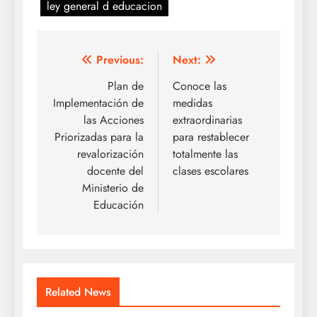
ley general d educacion
Navegación
Previous:
Next:
de
Plan de
Conoce las
Implementación de
medidas
entradas
las Acciones
extraordinarias
Priorizadas para la
para restablecer
revalorización
totalmente las
docente del
clases escolares
Ministerio de
Educación
Related News