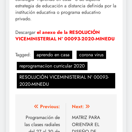
estrategia de educación a distancia definida por la
institución educativa o programa educativo
privado.
Descargar
el anexo de la RESOLUCIÓN
VICEMINISTERIAL Nº 00093-2020-MINEDU
Tagged:
aprendo en casa
corona virus
reprogramaciion curricular 2020
RESOLUCIÓN VICEMINISTERIAL Nº 00093-
2020-MINEDU
Navegación
Previous:
Next:
de
Programación de
MATRIZ PARA
las clases radiales
ORIENTAR EL
entradas
del 27 al 30 de
DISEÑO DE