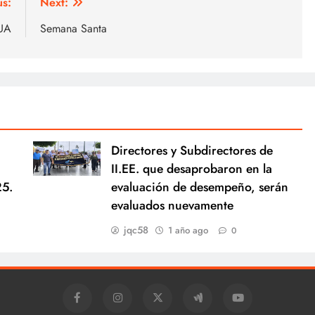
us:
Next:
UA
Semana Santa
Directores y Subdirectores de
II.EE. que desaprobaron en la
25.
evaluación de desempeño, serán
evaluados nuevamente
jqc58
1 año ago
0