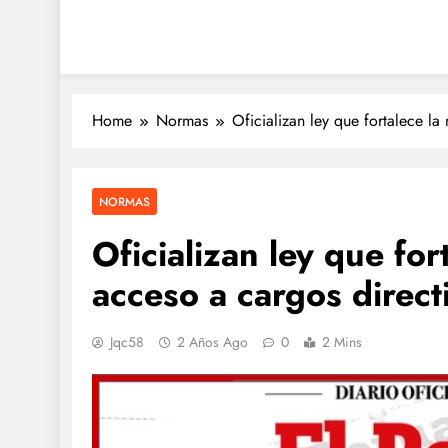
Home
Normas
Oficializan ley que fortalece la
NORMAS
Oficializan ley que for
acceso a cargos direct
Jqc58
2 Años Ago
0
2 Mins