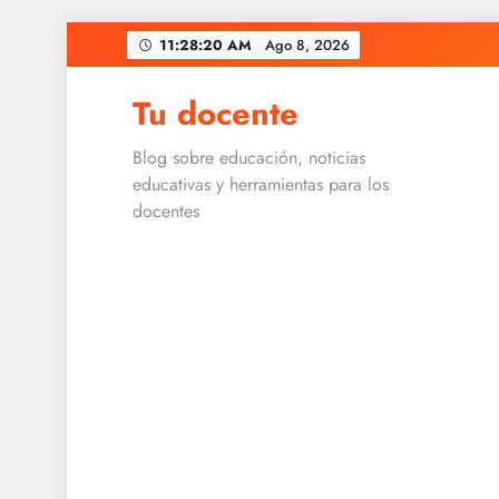
Skip
11:28:21 AM
Ago 8, 2026
to
content
Tu docente
Blog sobre educación, noticias
educativas y herramientas para los
docentes