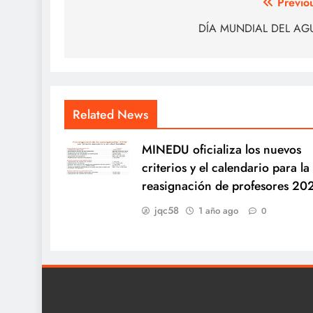
Navegación
Previo
de
DÍA MUNDIAL DEL AG
entradas
Related News
MINEDU oficializa los nuevos
criterios y el calendario para la
reasignación de profesores 20
jqc58
1 año ago
0