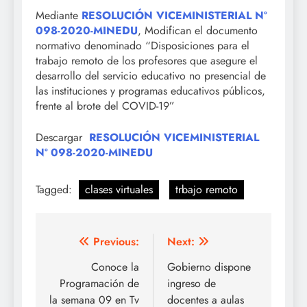
Mediante
RESOLUCIÓN VICEMINISTERIAL Nº
098-2020-MINEDU
, Modifican el documento
normativo denominado “Disposiciones para el
trabajo remoto de los profesores que asegure el
desarrollo del servicio educativo no presencial de
las instituciones y programas educativos públicos,
frente al brote del COVID-19”
Descargar
RESOLUCIÓN VICEMINISTERIAL
Nº 098-2020-MINEDU
Tagged:
clases virtuales
trbajo remoto
Navegación
Previous:
Next:
de
Conoce la
Gobierno dispone
Programación de
ingreso de
entradas
la semana 09 en Tv
docentes a aulas