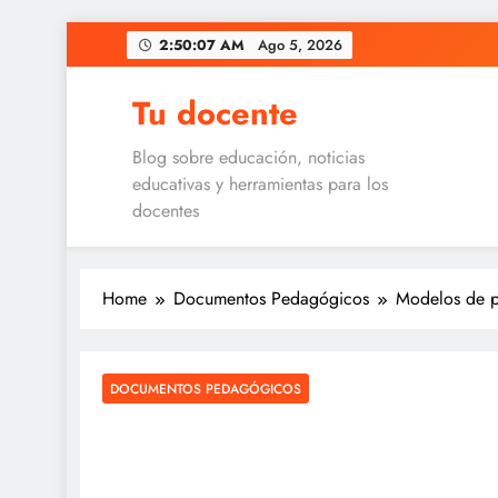
Skip
2:50:07 AM
Ago 5, 2026
to
content
Tu docente
Blog sobre educación, noticias
educativas y herramientas para los
docentes
Home
Documentos Pedagógicos
Modelos de p
DOCUMENTOS PEDAGÓGICOS