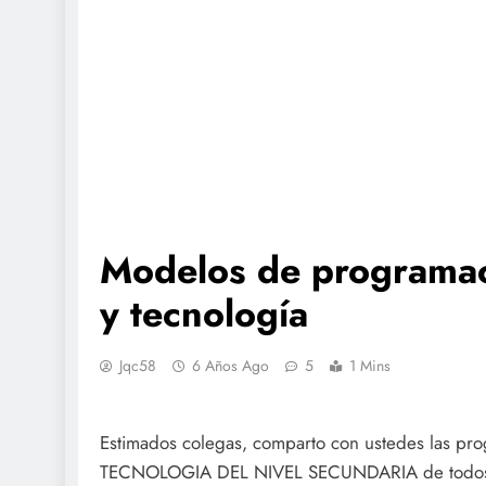
Modelos de programaci
y tecnología
Jqc58
6 Años Ago
5
1 Mins
Estimados colegas, comparto con ustedes las pro
TECNOLOGIA DEL NIVEL SECUNDARIA de todos lo