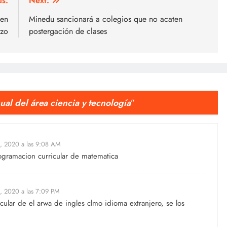
us:
Next:
uen
Minedu sancionará a colegios que no acaten
rzo
postergación de clases
l del área ciencia y tecnología
”
, 2020 a las 9:08 AM
ogramacion curricular de matematica
, 2020 a las 7:09 PM
cular de el arwa de ingles clmo idioma extranjero, se los