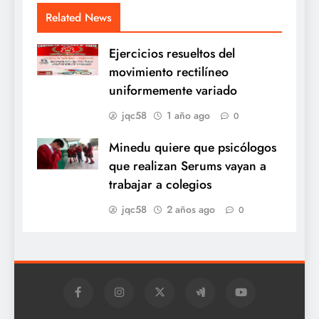
Related News
Ejercicios resueltos del
movimiento rectilíneo
uniformemente variado
jqc58
1 año ago
0
Minedu quiere que psicólogos
que realizan Serums vayan a
trabajar a colegios
jqc58
2 años ago
0