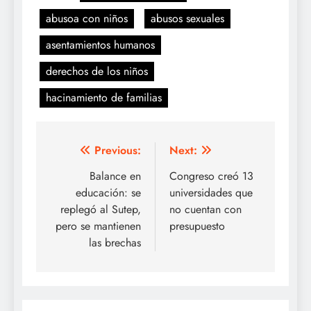
abusoa con niños
abusos sexuales
asentamientos humanos
derechos de los niños
hacinamiento de familias
Navegación
Previous:
Next:
de
Balance en
Congreso creó 13
educación: se
universidades que
entradas
replegó al Sutep,
no cuentan con
pero se mantienen
presupuesto
las brechas