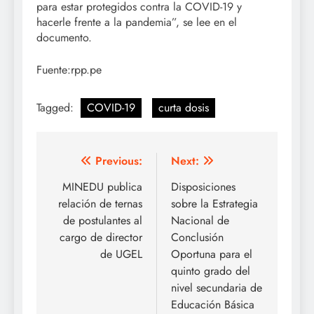
para estar protegidos contra la COVID-19 y
hacerle frente a la pandemia”, se lee en el
documento.
Fuente:rpp.pe
Tagged:
COVID-19
curta dosis
Navegación
Previous:
Next:
de
MINEDU publica
Disposiciones
relación de ternas
sobre la Estrategia
entradas
de postulantes al
Nacional de
cargo de director
Conclusión
de UGEL
Oportuna para el
quinto grado del
nivel secundaria de
Educación Básica