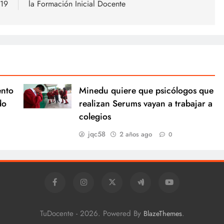
019
la Formación Inicial Docente
ento
Minedu quiere que psicólogos que
do
realizan Serums vayan a trabajar a
colegios
jqc58
2 años ago
0
TuDocente - 2026. Powered By
.
BlazeThemes