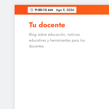
Skip
9:50:14 AM
Ago 9, 2026
to
content
Tu docente
Blog sobre educación, noticias
educativas y herramientas para los
docentes