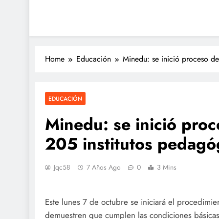
Home
Educación
Minedu: se inició proceso de
EDUCACIÓN
Minedu: se inició proc
205 institutos pedagó
Jqc58
7 Años Ago
0
3 Mins
Este lunes 7 de octubre se iniciará el procedimi
demuestren que cumplen las condiciones básicas d