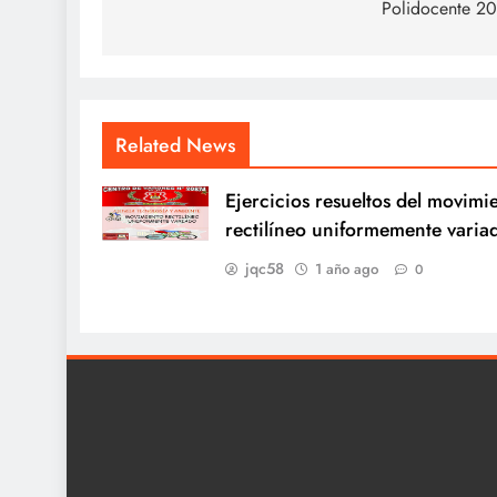
Polidocente 2
entradas
Related News
Ejercicios resueltos del movimi
rectilíneo uniformemente varia
jqc58
1 año ago
0