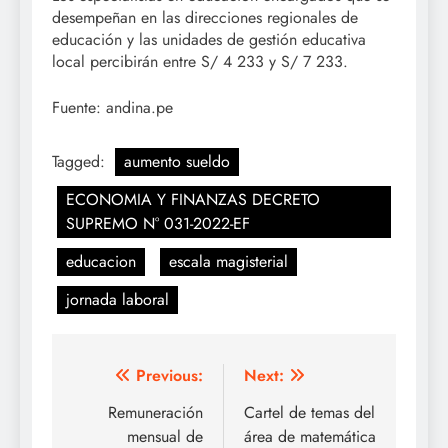
desempeñan en las direcciones regionales de
educación y las unidades de gestión educativa
local percibirán entre S/ 4 233 y S/ 7 233.
Fuente: andina.pe
Tagged:
aumento sueldo
ECONOMIA Y FINANZAS DECRETO
SUPREMO N° 031-2022-EF
educacion
escala magisterial
jornada laboral
Navegación
Previous:
Next:
de
Remuneración
Cartel de temas del
mensual de
área de matemática