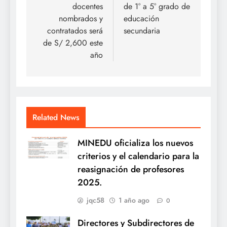
entradas
docentes
de 1° a 5° grado de
nombrados y
educación
contratados será
secundaria
de S/ 2,600 este
año
Related News
MINEDU oficializa los nuevos
criterios y el calendario para la
reasignación de profesores
2025.
jqc58
1 año ago
0
Directores y Subdirectores de