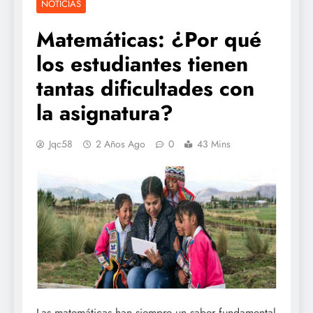
NOTICIAS
Matemáticas: ¿Por qué
los estudiantes tienen
tantas dificultades con
la asignatura?
Jqc58
2 Años Ago
0
43 Mins
Las matemáticas han siempre un saber fundamental