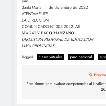
país.
Santa María, 11 de diciembre de 2022
ATENTAMENTE
LA DIRECCIÓN
COMUNICADO Nº 005-2022- AII
𝐌𝐀𝐆𝐀𝐋𝐘 𝐏𝐀𝐂𝐎 𝐌𝐀𝐍𝐙𝐀𝐍𝐎
𝐷𝐼𝑅𝐸𝐶𝑇𝑂𝑅𝐴 𝑅𝐸𝐺𝐼𝑂𝑁𝐴𝐿 𝐷𝐸 𝐸𝐷𝑈𝐶𝐴𝐶𝐼Ó𝑁
𝐿𝐼𝑀𝐴 𝑃𝑅𝑂𝑉𝐼𝑁𝐶𝐼𝐴𝑆
Tagged:
clases virtuales
paro nacional
sus
Navegación
Previo
de
Precisiones para evaluar competencias al finalizar
20
entradas