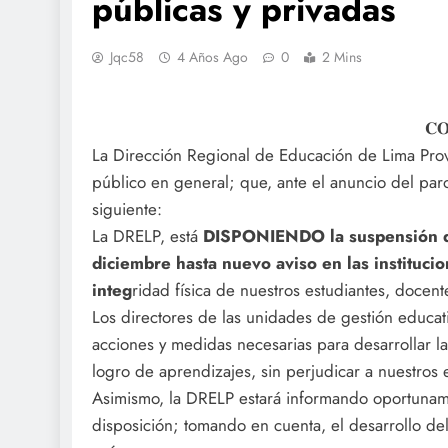
públicas y privadas
Jqc58
4 Años Ago
0
2 Mins
𝐂
La Dirección Regional de Educación de Lima Prov
público en general; que, ante el anuncio del paro i
siguiente:
La DRELP, está
DISPONIENDO la suspensión de 
diciembre hasta nuevo aviso en las institucio
integ
ridad física de nuestros estudiantes, docent
Los directores de las unidades de gestión educat
acciones y medidas necesarias para desarrollar la
logro de aprendizajes, sin perjudicar a nuestros
Asimismo, la DRELP estará informando oportuname
disposición; tomando en cuenta, el desarrollo del 