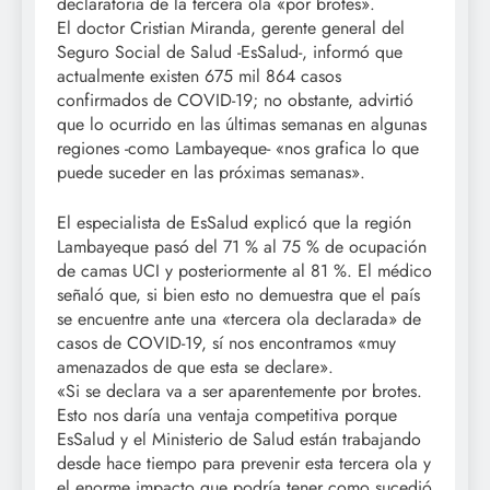
declaratoria de la tercera ola «por brotes».
El doctor Cristian Miranda, gerente general del
Seguro Social de Salud -EsSalud-, informó que
actualmente existen 675 mil 864 casos
confirmados de COVID-19; no obstante, advirtió
que lo ocurrido en las últimas semanas en algunas
regiones -como Lambayeque- «nos grafica lo que
puede suceder en las próximas semanas».
El especialista de EsSalud explicó que la región
Lambayeque pasó del 71 % al 75 % de ocupación
de camas UCI y posteriormente al 81 %. El médico
señaló que, si bien esto no demuestra que el país
se encuentre ante una «tercera ola declarada» de
casos de COVID-19, sí nos encontramos «muy
amenazados de que esta se declare».
«Si se declara va a ser aparentemente por brotes.
Esto nos daría una ventaja competitiva porque
EsSalud y el Ministerio de Salud están trabajando
desde hace tiempo para prevenir esta tercera ola y
el enorme impacto que podría tener como sucedió