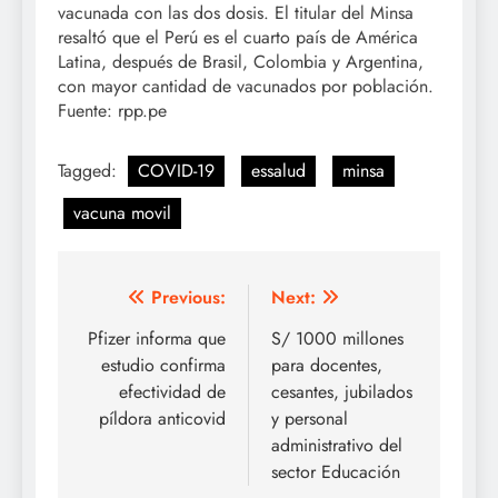
vacunada con las dos dosis. El titular del Minsa
resaltó que el Perú es el cuarto país de América
Latina, después de Brasil, Colombia y Argentina,
con mayor cantidad de vacunados por población.
Fuente: rpp.pe
Tagged:
COVID-19
essalud
minsa
vacuna movil
Navegación
Previous:
Next:
de
Pfizer informa que
S/ 1000 millones
estudio confirma
para docentes,
entradas
efectividad de
cesantes, jubilados
píldora anticovid
y personal
administrativo del
sector Educación