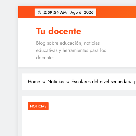
Skip
2:59:54 AM
Ago 6, 2026
to
content
Tu docente
Blog sobre educación, noticias
educativas y herramientas para los
docentes
Home
Noticias
Escolares del nivel secundaria 
NOTICIAS