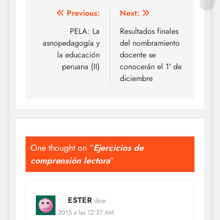
Navegación
Previous:
Next:
de
PELA: La
Resultados finales
asnopedagogía y
del nombramiento
entradas
la educación
docente se
peruana (II)
conocerán el 1° de
diciembre
One thought on “
Ejercicios de
comprensión lectora
”
ESTER
dice:
Oct 28, 2015 a las 12:37 AM