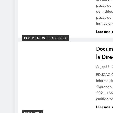
plazas de 
de Institu
plazas de 
Institucio
Leer más
DOCUMENTOS PEDAGÓGICOS
Docume
la Dire
jqc58
EDUCACIÓ
Informe d
“Aprendo e
2021. (An
emitido po
Leer más