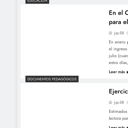
EDUCACIÓN
En el 
para el
jqc58
En enero 
el ingreso
julio (cua
estos día
Leer más
DOCUMENTOS PEDAGÓGICOS
Ejerci
jqc58
Estimados
lectora pa
Leer más