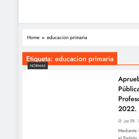
Home
educacion primaria
Etiqueta:
educacion primaria
NORMAS
Aprueb
Públic
Profes
2022.
jqc58
Mediante
el Padrón 