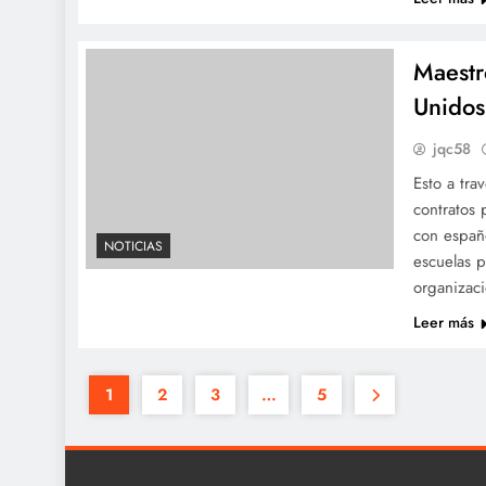
Maestr
Unidos
jqc58
Esto a tra
contratos
con españ
NOTICIAS
escuelas p
organizaci
Leer más
1
2
3
…
5