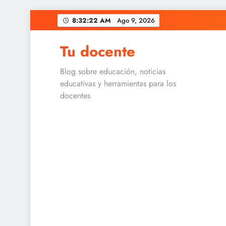
Skip
8:32:22 AM
Ago 9, 2026
to
content
Tu docente
Blog sobre educación, noticias
educativas y herramientas para los
docentes