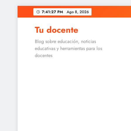
Skip
7:41:28 PM
Ago 8, 2026
to
content
Tu docente
Blog sobre educación, noticias
educativas y herramientas para los
docentes