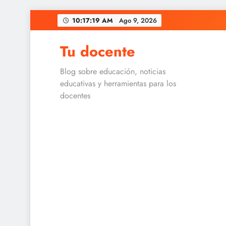
Skip
10:17:20 AM
Ago 9, 2026
to
content
Tu docente
Blog sobre educación, noticias
educativas y herramientas para los
docentes