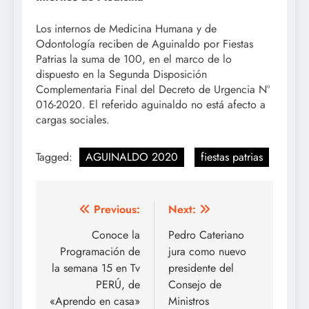
Los internos de Medicina Humana y de
Odontología reciben de Aguinaldo por Fiestas
Patrias la suma de 100, en el marco de lo
dispuesto en la Segunda Disposición
Complementaria Final del Decreto de Urgencia Nº
016-2020. El referido aguinaldo no está afecto a
cargas sociales.
Tagged:
AGUINALDO 2020
fiestas patrias
Navegación
Previous:
Next:
de
Conoce la
Pedro Cateriano
Programación de
jura como nuevo
entradas
la semana 15 en Tv
presidente del
PERÚ, de
Consejo de
«Aprendo en casa»
Ministros