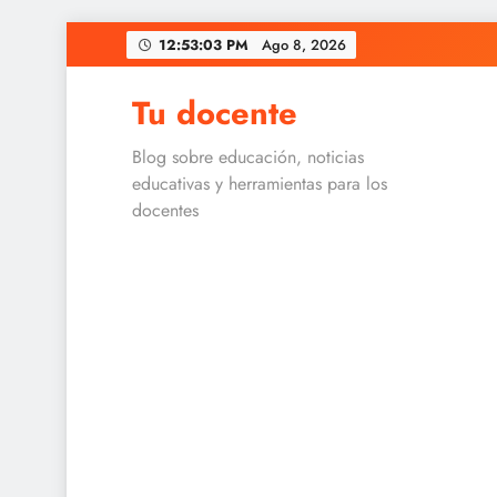
Skip
12:53:04 PM
Ago 8, 2026
to
content
Tu docente
Blog sobre educación, noticias
educativas y herramientas para los
docentes