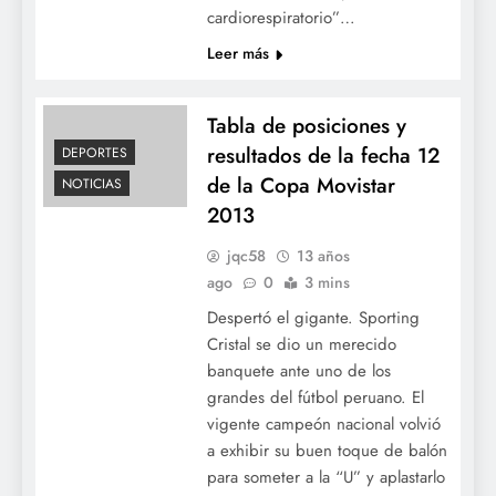
cardiorespiratorio”…
Leer más
Tabla de posiciones y
resultados de la fecha 12
DEPORTES
de la Copa Movistar
NOTICIAS
2013
jqc58
13 años
ago
0
3 mins
Despertó el gigante. Sporting
Cristal se dio un merecido
banquete ante uno de los
grandes del fútbol peruano. El
vigente campeón nacional volvió
a exhibir su buen toque de balón
para someter a la “U” y aplastarlo