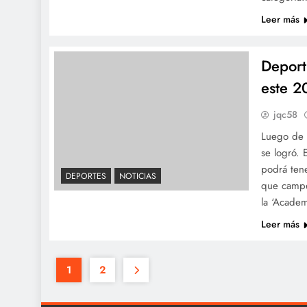
Leer más
Deport
este 2
jqc58
Luego de t
se logró. 
podrá tene
DEPORTES
NOTICIAS
que campe
la ‘Acade
Leer más
1
2