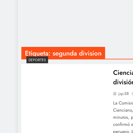
Etiqueta:
segunda division
DEPORTES
Cienci
divisi
jqc58
La Comisi
Cienciano
minutos, 
confirmó e
peruano. 