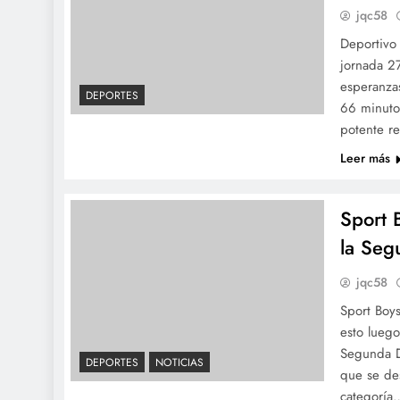
jqc58
Deportivo
jornada 2
esperanzas
DEPORTES
66 minuto
potente r
Leer más
Sport 
la Seg
jqc58
Sport Boys
esto luego
Segunda D
DEPORTES
NOTICIAS
que se de
categoría