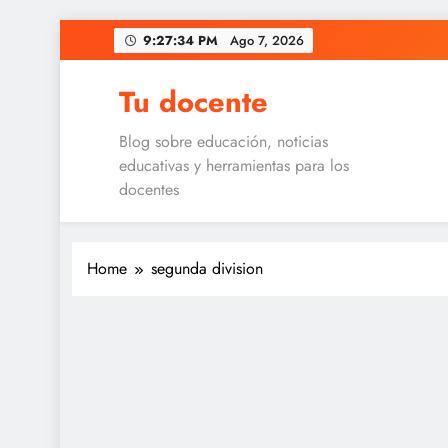
Skip
9:27:35 PM
Ago 7, 2026
to
content
Tu docente
Blog sobre educación, noticias
educativas y herramientas para los
docentes
Home
segunda division