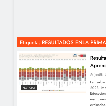
Etiqueta:
RESULTADOS ENLA PRIMA
Result
Aprend
jqc58
La Evalua
2023, imp
NOTICIAS
Educación
mantuvier
evaluados.