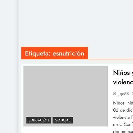
Etiqueta:
esnutrición
Niños 
violenc
jqc58
Niños, niñ
02 de dic
violencia 
EDUCACIÓN
NOTICIAS
en la Con
denomina