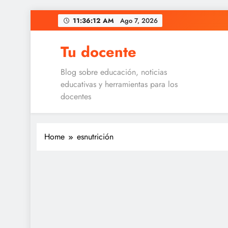
Skip
11:36:12 AM
Ago 7, 2026
to
content
Tu docente
Blog sobre educación, noticias
educativas y herramientas para los
docentes
Home
esnutrición