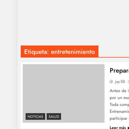
Etiqueta:
entretenimiento
Prepar
jqc58
Antes de i
por un ex
Toda comp
Entrenamie
NOTICIAS
SALUD
participa
Leer más