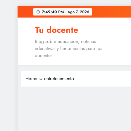
Skip
7:49:40 PM
Ago 7, 2026
to
content
Tu docente
Blog sobre educación, noticias
educativas y herramientas para los
docentes
Home
entretenimiento