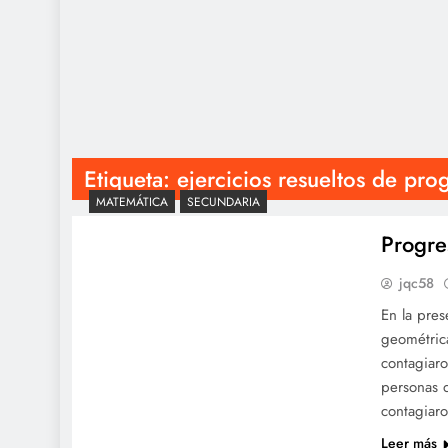
Etiqueta:
ejercicios resueltos de pro
MATEMÁTICA
SECUNDARIA
Progre
jqc58
En la pres
geométric
contagiar
personas q
contagiar
Leer más