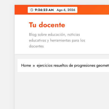
Skip
9:26:23 AM
Ago 6, 2026
to
content
Tu docente
Blog sobre educación, noticias
educativas y herramientas para los
docentes
Home
ejercicios resueltos de progresiones geomet