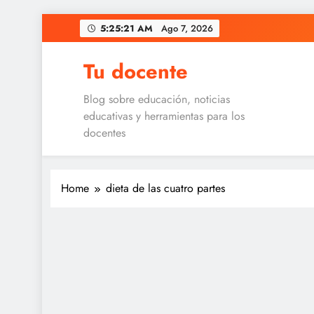
Skip
5:25:21 AM
Ago 7, 2026
to
content
Tu docente
Blog sobre educación, noticias
educativas y herramientas para los
docentes
Home
dieta de las cuatro partes