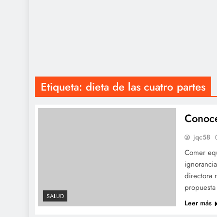
Etiqueta:
dieta de las cuatro partes
Conoce
jqc58
Comer equ
ignorancia
directora
propuesta
SALUD
Leer más