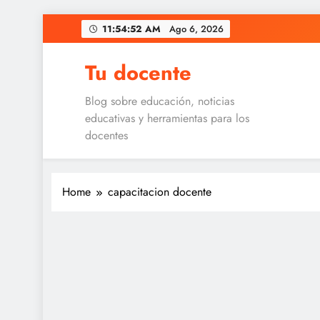
Skip
11:54:52 AM
Ago 6, 2026
to
content
Tu docente
Blog sobre educación, noticias
educativas y herramientas para los
docentes
Home
capacitacion docente