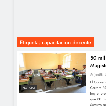
Etiqueta:
capacitacion docente
50 mil
Magist
jqc58
El Gobier
Carrera P
NOTICIAS
hoy el pr
que 80 mil
Sostuvo q