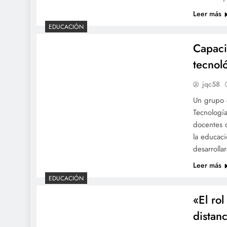
Leer más
EDUCACIÓN
Capaci
tecnol
jqc58
Un grupo d
Tecnología
docentes 
la educaci
desarrolla
Leer más
EDUCACIÓN
«El ro
distan