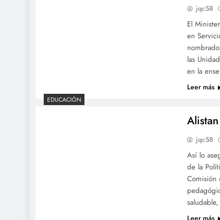
jqc58
El Ministe
en Servic
nombrados
las Unidad
en la ens
Leer más
EDUCACIÓN
Alista
jqc58
Así lo aseg
de la Polí
Comisión d
pedagógica
saludable
Leer más