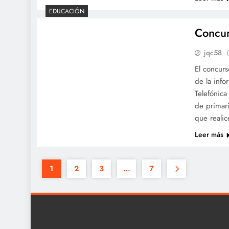
EDUCACIÓN
Concur
jqc58
El concurs
de la inf
Telefónica
de primari
que reali
Leer más
1
2
3
…
7