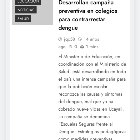
Desarrollan campaña
EDUCACIÓN
preventiva en colegios
NOTICIAS
para contrarrestar
SALUD
dengue
jqc58
14 años
ago
0
1 mins
El Ministerio de Educación, en
coordinación con el Ministerio de
Salud, está desarrollando en todo
el país una intensa campaña para
que la población escolar
reconozca las causas y síntomas
del dengue, mal que ya ha
cobrado nueve vidas en Ucayali.
La campaña se denomina
“Escuelas Seguras frente al
Dengue: Estrategias pedagógicas
como medidas preventivas…