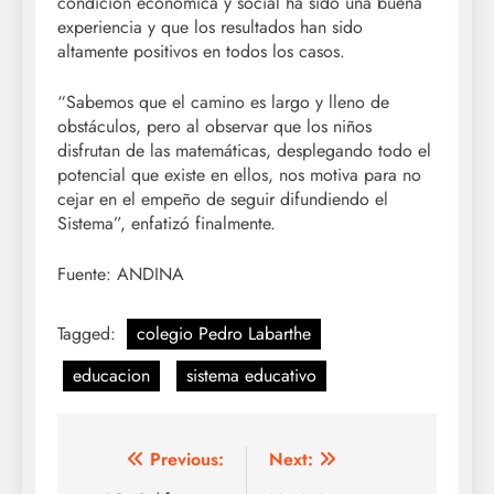
condición económica y social ha sido una buena
experiencia y que los resultados han sido
altamente positivos en todos los casos.
“Sabemos que el camino es largo y lleno de
obstáculos, pero al observar que los niños
disfrutan de las matemáticas, desplegando todo el
potencial que existe en ellos, nos motiva para no
cejar en el empeño de seguir difundiendo el
Sistema”, enfatizó finalmente.
Fuente: ANDINA
Tagged:
colegio Pedro Labarthe
educacion
sistema educativo
Navegación
Previous:
Next: