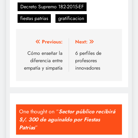
Decreto Supremo 182-2015-EF
fiestas patrias
gratificacion
Navegación
Previous:
Next:
de
Cómo enseñar la
6 perfiles de
diferencia entre
profesores
entradas
empatía y simpatía
innovadores
One thought on “
Sector público recibirá
S/. 300 de aguinaldo por Fiestas
Patrias
”