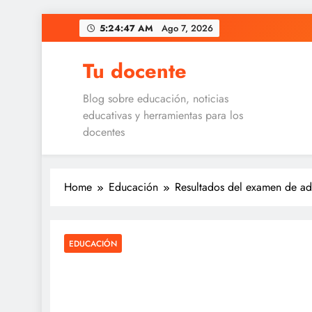
Skip
5:24:47 AM
Ago 7, 2026
to
content
Tu docente
Blog sobre educación, noticias
educativas y herramientas para los
docentes
Home
Educación
Resultados del examen de ad
EDUCACIÓN