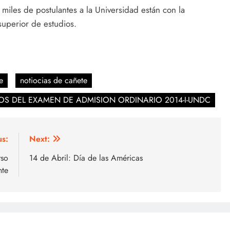
miles de postulantes a la Universidad están con la
superior de estudios.
e
notiocias de cañete
OS DEL EXAMEN DE ADMISION ORDINARIO 2014-I-UNDC
us:
Next:
rso
14 de Abril: Día de las Américas
nte