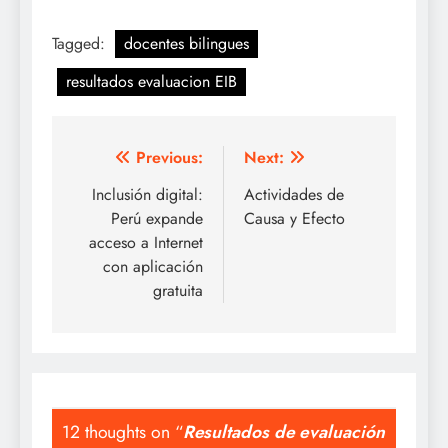
Tagged:
docentes bilingues
resultados evaluacion EIB
Navegación
Previous:
Next:
de
Inclusión digital:
Actividades de
Perú expande
Causa y Efecto
entradas
acceso a Internet
con aplicación
gratuita
12 thoughts on “
Resultados de evaluación