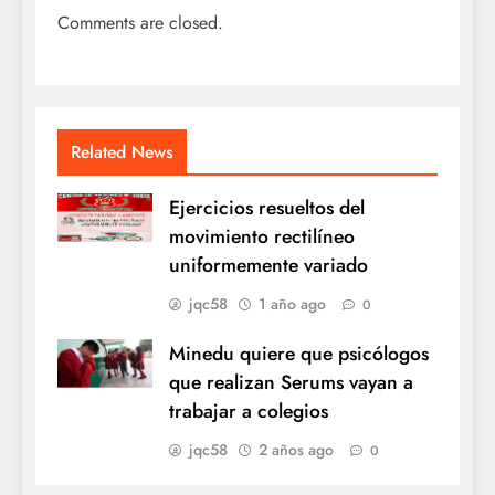
Comments are closed.
Related News
Ejercicios resueltos del
movimiento rectilíneo
uniformemente variado
jqc58
1 año ago
0
Minedu quiere que psicólogos
que realizan Serums vayan a
trabajar a colegios
jqc58
2 años ago
0