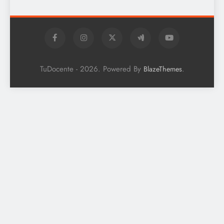
TuDocente - 2026. Powered By
.
BlazeThemes