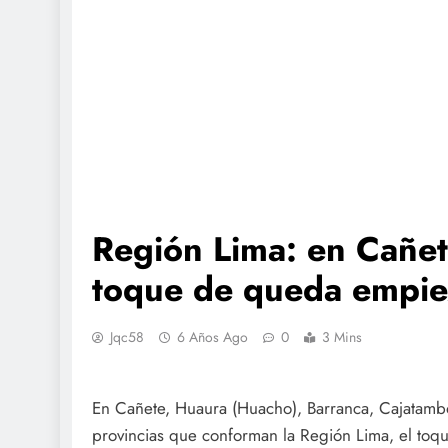
Región Lima: en Cañet
toque de queda empiez
Jqc58
6 Años Ago
0
3 Mins
En Cañete, Huaura (Huacho), Barranca, Cajatambo
provincias que conforman la Región Lima, el toqu