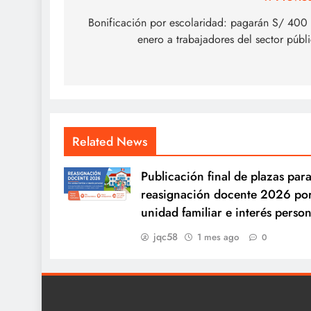
Navegación
de
Bonificación por escolaridad: pagarán S/ 400
enero a trabajadores del sector públ
entradas
Related News
Publicación final de plazas para
reasignación docente 2026 po
unidad familiar e interés person
jqc58
1 mes ago
0