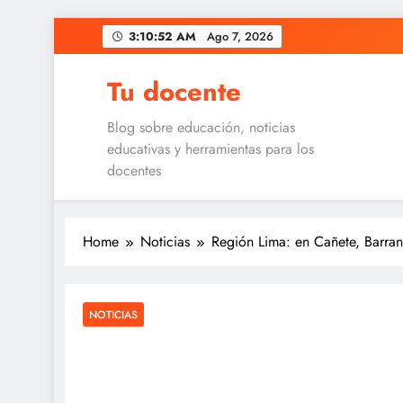
Skip
3:10:53 AM
Ago 7, 2026
to
content
Tu docente
Blog sobre educación, noticias
educativas y herramientas para los
docentes
Home
Noticias
Región Lima: en Cañete, Barra
NOTICIAS