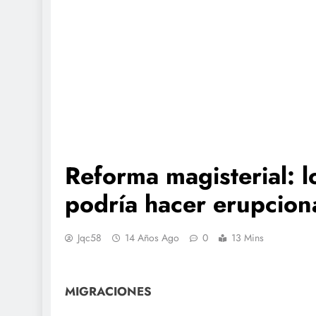
Reforma magisterial: l
podría hacer erupcion
Jqc58
14 Años Ago
0
13 Mins
MIGRACIONES