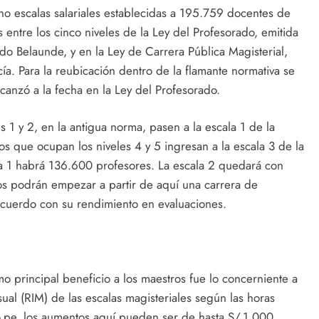
ho escalas salariales establecidas a 195.759 docentes de
 entre los cinco niveles de la Ley del Profesorado, emitida
 Belaunde, y en la Ley de Carrera Pública Magisterial,
. Para la reubicación dentro de la flamante normativa se
canzó a la fecha en la Ley del Profesorado.
s 1 y 2, en la antigua norma, pasen a la escala 1 de la
los que ocupan los niveles 4 y 5 ingresan a la escala 3 de la
la 1 habrá 136.600 profesores. La escala 2 quedará con
os podrán empezar a partir de aquí una carrera de
acuerdo con su rendimiento en evaluaciones.
 principal beneficio a los maestros fue lo concerniente a
ual (RIM) de las escalas magisteriales según las horas
o.pe, los aumentos aquí pueden ser de hasta S/.1.000