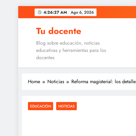
Skip
4:26:28 AM
Ago 6, 2026
to
content
Tu docente
Blog sobre educación, noticias
educativas y herramientas para los
docentes
Home
Noticias
Reforma magisterial: los detall
EDUCACIÓN
NOTICIAS