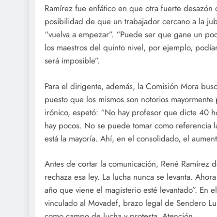
Ramírez fue enfático en que otra fuerte desazón q
posibilidad de que un trabajador cercano a la jub
“vuelva a empezar”. “Puede ser que gane un po
los maestros del quinto nivel, por ejemplo, podía
será imposible”.
Para el dirigente, además, la Comisión Mora bus
puesto que los mismos son notorios mayormente p
irónico, espetó: “No hay profesor que dicte 40 h
hay pocos. No se puede tomar como referencia l
está la mayoría. Ahí, en el consolidado, el aumen
Antes de cortar la comunicación, René Ramírez de
rechaza esa ley. La lucha nunca se levanta. Ahor
año que viene el magisterio esté levantado”. En 
vinculado al Movadef, brazo legal de Sendero L
como campo de lucha y protesta. Atención.