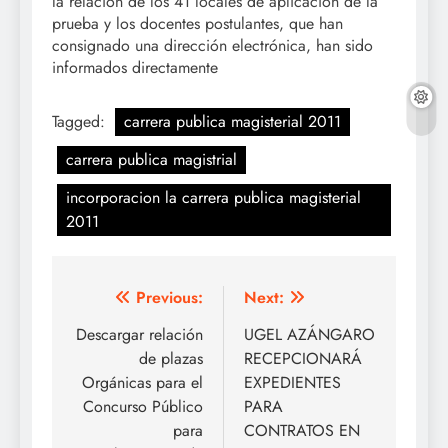
la relación de los 41 locales de aplicación de la
prueba y los docentes postulantes, que han
consignado una dirección electrónica, han sido
informados directamente
Tagged:
carrera publica magisterial 2011
carrera publica magistrial
incorporacion la carrera publica magisterial
2011
Navegación
Previous:
Next:
de
Descargar relación
UGEL AZÁNGARO
de plazas
RECEPCIONARÁ
entradas
Orgánicas para el
EXPEDIENTES
Concurso Público
PARA
para
CONTRATOS EN