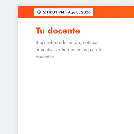
Skip
5:14:01 PM
Ago 8, 2026
to
content
Tu docente
Blog sobre educación, noticias
educativas y herramientas para los
docentes