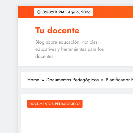
Skip
3:53:30 PM
Ago 6, 2026
to
content
Tu docente
Blog sobre educación, noticias
educativas y herramientas para los
docentes
Home
Documentos Pedagógicos
Planificador
DOCUMENTOS PEDAGÓGICOS