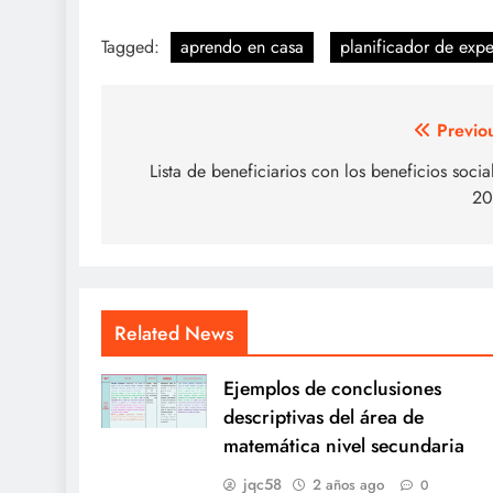
Tagged:
aprendo en casa
planificador de exp
Navegación
Previo
de
Lista de beneficiarios con los beneficios socia
20
entradas
Related News
Ejemplos de conclusiones
descriptivas del área de
matemática nivel secundaria
jqc58
2 años ago
0