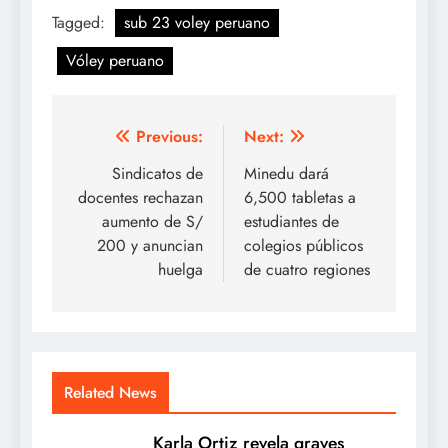
Tagged:
sub 23 voley peruano
Vóley peruano
Navegación
Previous:
Next:
de
Sindicatos de
Minedu dará
docentes rechazan
6,500 tabletas a
entradas
aumento de S/
estudiantes de
200 y anuncian
colegios públicos
huelga
de cuatro regiones
Related News
Karla Ortiz revela graves