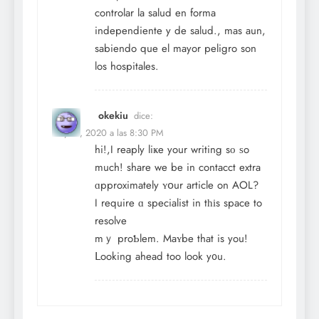
controlar la salud en forma
independiente y de salud., mas aun,
sabiendo que el mayor peligro son
los hospitales.
okekiu
dice:
May 11, 2020 a las 8:30 PM
hi!,I reaply liҝe your writing sο ѕo
much! share we be in contacct extra
ɑpproximately ʏօur article on AOL?
I require ɑ specialist in tһіs space to
resolve
mｙ proƄlem. Maʏbe that is you!
ᒪooking ahead too look y᧐u.