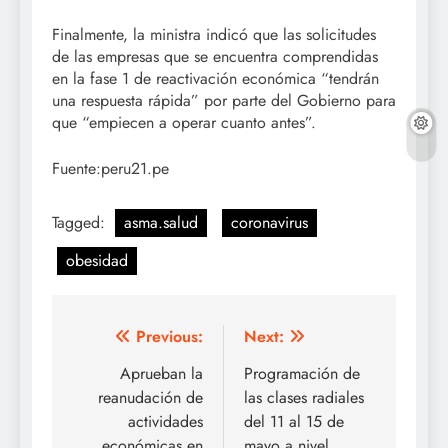
Finalmente, la ministra indicó que las solicitudes
de las empresas que se encuentra comprendidas
en la fase 1 de reactivación económica “tendrán
una respuesta rápida” por parte del Gobierno para
que “empiecen a operar cuanto antes”.
Fuente:peru21.pe
Tagged:
asma.salud
coronavirus
obesidad
Navegación
Previous:
Next:
de
Aprueban la
Programación de
reanudación de
las clases radiales
entradas
actividades
del 11 al 15 de
económicas en
mayo a nivel