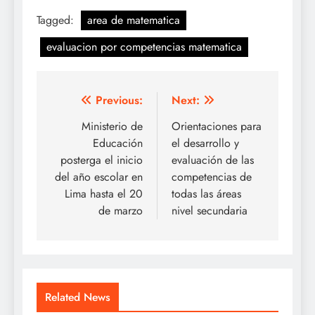
Tagged:
area de matematica
evaluacion por competencias matematica
Navegación
Previous:
Next:
de
Ministerio de
Orientaciones para
Educación
el desarrollo y
entradas
posterga el inicio
evaluación de las
del año escolar en
competencias de
Lima hasta el 20
todas las áreas
de marzo
nivel secundaria
Related News