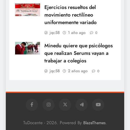
Ejercicios resueltos del
movimiento rectilíneo
uniformemente variado
jqc58
1 año ago
0
Minedu quiere que psicólogos
que realizan Serums vayan a
trabajar a colegios
jqc58
2 años ago
0
TuDocente - 2026. Powered By
.
BlazeThemes