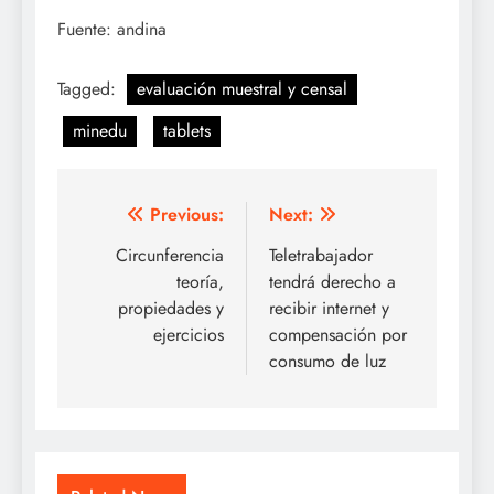
Fuente: andina
Tagged:
evaluación muestral y censal
minedu
tablets
Navegación
Previous:
Next:
de
Circunferencia
Teletrabajador
teoría,
tendrá derecho a
entradas
propiedades y
recibir internet y
ejercicios
compensación por
consumo de luz