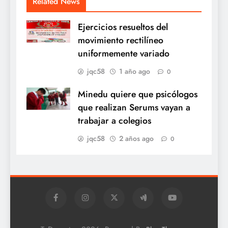
Related News
Ejercicios resueltos del
movimiento rectilíneo
uniformemente variado
jqc58
1 año ago
0
Minedu quiere que psicólogos
que realizan Serums vayan a
trabajar a colegios
jqc58
2 años ago
0